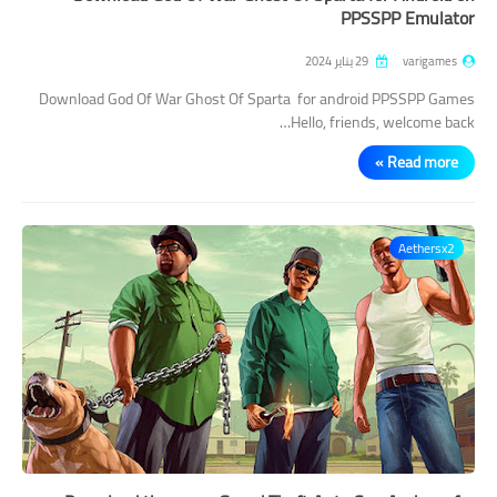
PPSSPP Emulator
varigames
29 يناير 2024
Download God Of War Ghost Of Sparta for android PPSSPP Games
Hello, friends, welcome back…
Read more »
Aethersx2