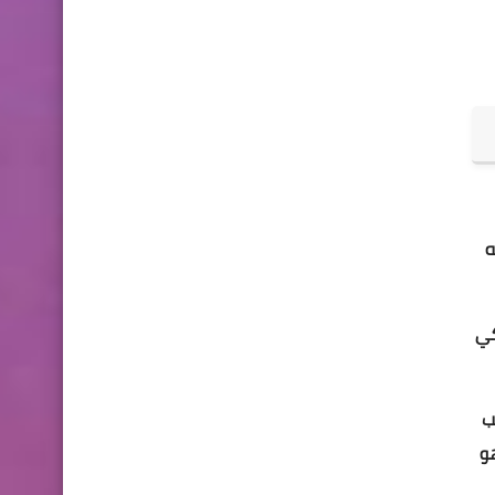
نه
كي
ب
b كل ما عليك هو