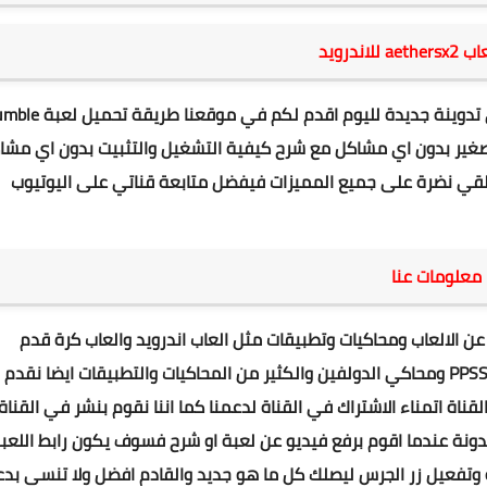
للاندرويد
تدوينة
جديدة لليوم اقدم لكم في موقعنا طريقة ت
حاكي Aethersx2 للاندرويد بحجم صغير بدون اي مشاكل مع شرح كيفية التشغيل والتثبيت بدون اي مش
تلقي نضرة على جميع المميزات فيفضل متابعة قناتي على اليوتيوب
معلومات عنا
عن
الالعاب ومحاكيات
وتطبيقات مثل العاب اندرويد والعاب كرة قدم
محاكي الدولفين
والكثير من المحاكيات والتطبيقات ايضا نقدم
القناة
اتمناء الاشتراك في ا
لقناة
لدعمنا كما اننا نقوم بنشر في
القناة
مدونة عندما اقوم برفع فيديو عن لعبة او شرح فسوف يكون رابط اللعب
وتفعيل زر الجرس ليصلك كل ما هو جديد والقادم افضل ولا تنسى بدع