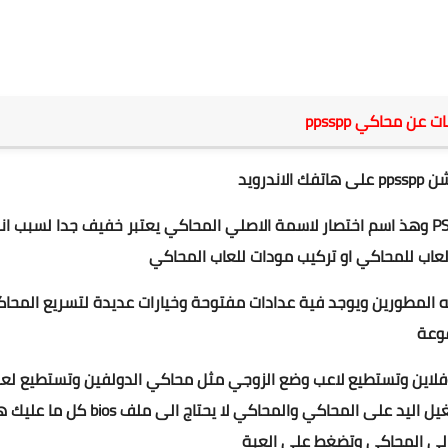
 عن محاكي ppsspp
ى ه
اتفك الاندرويد
محاكي PPSSPPيحاكي جهاز الذي صنعته شركة سوني PSP وهذ اسم اختصار لاسمة الاصلي المحاكي يعتبر خفيف جدا لسبب ا
اب للمحاكي او تركيب مودات للعاب المحاكي
 المطورين ويوجد فية عدادات مفتوحة وخيارات عديدة لتسريع المحا
وفلاين وتستطيع لاعب وضع الزوجي مثل محاكي الدولفين وتستطيع لع
المحاكي بيد التحكم او بالمس وما تحتاج الى اعدادات لتشغيل اليد على المحاكي والمحاكي لا يحتاج الى ملف ios
لى المحاكي وتضغط على العبة