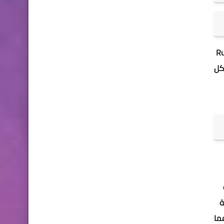
حميل لعبة Rumble
اكل
ة
ما