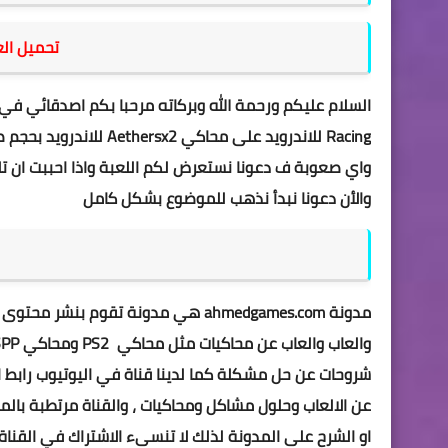
تحميل العاب aethersx2 
السلام عليكم ورحمة الله وبركاته مرحبا بكم اصدقائي في
Racing للاندرويد على م
واي صعوبة ف دعونا نستعرض لكم اللعبة واذا احببت ان 
والأن دعونا نبدأ نذهب للموضوع بشكل كامل
مدونة
ahmedgames.com
هي
مدونة
تقوم بنشر محتوى 
والعاب والعاب عن محاكيات مثل محاكي PS2 ومحاكي PPSSPP و
شروحات عن حل مشكلة كما لدينا
قناة
في اليوتيوب
رابط 
عن الالعاب وحلول مشاكل ومحاكيات ، والقناة مرتطبة بال
او الشرح على المدونة لذلك لا تنسىء الاشتراك في
القناة