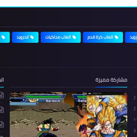
رويد
العاب كرة قدم
العاب محاكيات
اندرويد
مشاركة مميزة
ال
2
2
1
3