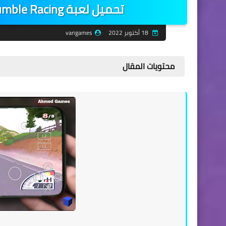
تحميل لعبة Rumble Racing للاندرويد على محاكي Aethersx2
18 أكتوبر 2022
varigames
محتويات المقال