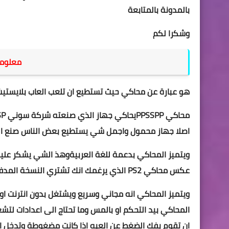
بالمدونة بالمتابعة
وشكرا لكم
معلومات
هو عبارة عن محاكي حيث تستطيع ان تلعب العاب بلايستيشن ppsspp عل
اصلا جهاز محمول واجمل شي يستطيع بعض الناس صنع الع
ويتميز المحاكي بدعمة للغة العربيةوهذ الشي يشكر عليه
عكس محاكي PS2 الذي يرغمك انك تشتري النسخة المدفوعة
ويتميز المحاكي انه مجاني وسريع ويشتغل بدون انترنت ا
ان تقوم بفك ال
ضغط عن العبه اذا كانت مضغوطة وتدخل ا