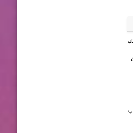
عاب
في